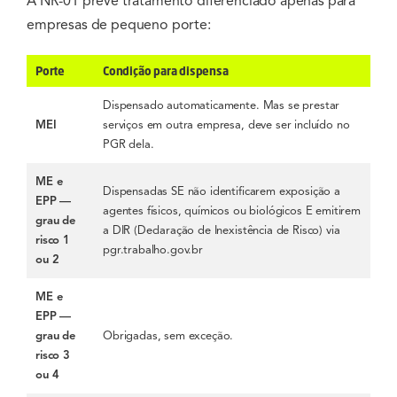
A NR-01 prevê tratamento diferenciado apenas para
empresas de pequeno porte:
Porte
Condição para dispensa
Dispensado automaticamente. Mas se prestar
MEI
serviços em outra empresa, deve ser incluído no
PGR dela.
ME e
Dispensadas SE não identificarem exposição a
EPP —
agentes físicos, químicos ou biológicos E emitirem
grau de
a DIR (Declaração de Inexistência de Risco) via
risco 1
pgr.trabalho.gov.br
ou 2
ME e
EPP —
grau de
Obrigadas, sem exceção.
risco 3
ou 4