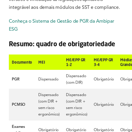
integrável aos demais módulos de SST e compliance.
Conheça o Sistema de Gestão de PGR da Ambipar
ESG
Resumo: quadro de obrigatoriedade
ME/EPP GR
ME/EPP GR
Média
Documento
MEI
1-2
3-4
Grand
Dispensado
PGR
Dispensado
Obrigatório
Obriga
(com DIR)
Dispensado
Dispensado
(com DIR +
(com DIR +
PCMSO
Obrigatório
Obriga
sem risco
sem risco
ergonômico)
ergonômico)
Exames
Obrigatório
Obrigatório
Obrigatório
Obriga