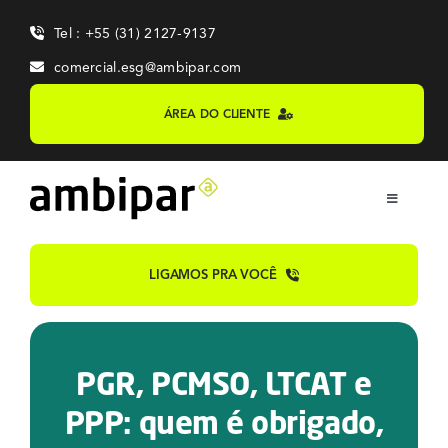
Skip
Tel : +55 (31) 2127-9137
to
content
comercial.esg@ambipar.com
ÁREA DO CLIENTE
Toggle
Navigation
Home
LIGAMOS PRA VOCÊ
Sobre
PGR, PCMSO, LTCAT e
Sistemas
PPP: quem é obrigado,