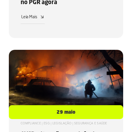
no PGR agora
Leia Mais
29 maio
COMPLIANCE
|
ESG
|
LEGISLAÇÃO
|
SEGURANÇA E SAÚDE