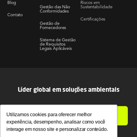
Riscos em
Blog
Sustentabilidade
Gestão das Não
Conformidades
Contato
Certificações
Gestão de
Fornecedores
Sistema de Gestão
de Requisitos
Legais Aplicáveis
Líder global em soluções ambientais
Utilizamos cookies para oferecer melhor
Utilizamos cookies para oferecer melhor
LIGAMOS PARA VOCÊ
experiência, desempenho, analisar como você
experiência, desempenho, analisar como você
interage em nosso site e personalizar conteúdo.
interage em nosso site e personalizar conteúdo.