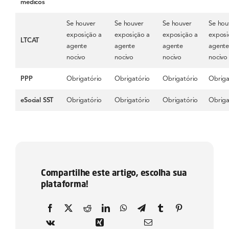
médicos
Se houver
Se houver
Se houver
Se hou
exposição a
exposição a
exposição a
exposi
LTCAT
agente
agente
agente
agent
nocivo
nocivo
nocivo
nocivo
PPP
Obrigatório
Obrigatório
Obrigatório
Obriga
eSocial SST
Obrigatório
Obrigatório
Obrigatório
Obriga
Compartilhe este artigo, escolha sua
plataforma!