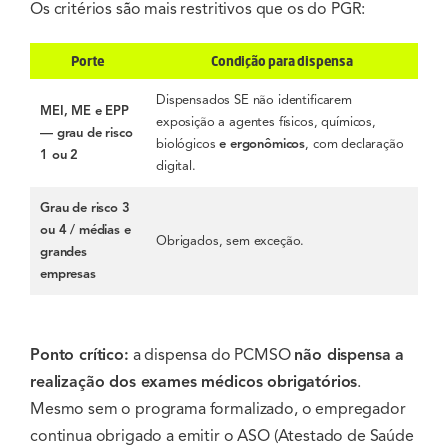
Os critérios são mais restritivos que os do PGR:
Porte
Condição para dispensa
Dispensados SE não identificarem
MEI, ME e EPP
exposição a agentes físicos, químicos,
— grau de risco
biológicos
e ergonômicos
, com declaração
1 ou 2
digital.
Grau de risco 3
ou 4 / médias e
Obrigados, sem exceção.
grandes
empresas
Ponto crítico:
a dispensa do PCMSO
não dispensa a
realização dos exames médicos obrigatórios
.
Mesmo sem o programa formalizado, o empregador
continua obrigado a emitir o ASO (Atestado de Saúde