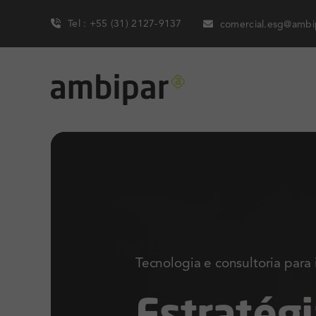
Skip
Tel : +55 (31) 2127-9137
comercial.esg@ambi
to
content
Tecnologia e consultoria para
Estratégi