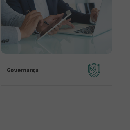
Governança
Conformidade legal, riscos e gestão integrada