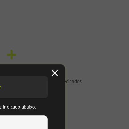
100
colaboradores dedicados
r
e indicado abaixo.