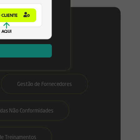
res ESG
Gestão de Fornecedores
 das Não Conformidades
de Treinamentos