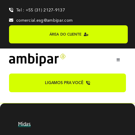
Skip
Tel : +55 (31) 2127-9137
to
content
comercial.esg@ambipar.com
ÁREA DO CLIENTE
Toggle
Navigation
Home
LIGAMOS PRA VOCÊ
Sobre
Sistemas
Midas