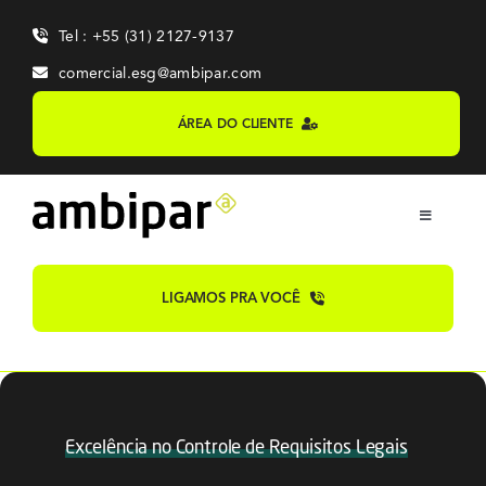
Skip
Tel : +55 (31) 2127-9137
to
content
comercial.esg@ambipar.com
ÁREA DO CLIENTE
Toggle
Navigation
Home
LIGAMOS PRA VOCÊ
Sobre
Sistemas
Excelência no Controle de Requisitos Legais