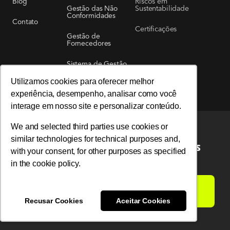
Riscos em
Blog
Sustentabilidade
Gestão das Não
Conformidades
Contato
Certificações
Gestão de
Fornecedores
Sistema de Gestão
de Requisitos
Legais Aplicáveis
Utilizamos cookies para oferecer melhor
Utilizamos cookies para oferecer melhor
experiência, desempenho, analisar como você
experiência, desempenho, analisar como você
interage em nosso site e personalizar conteúdo.
interage em nosso site e personalizar conteúdo.
We and selected third parties use cookies or
We and selected third parties use cookies or
similar technologies for technical purposes and,
similar technologies for technical purposes and,
Líder global em soluções ambientais
with your consent, for other purposes as specified
with your consent, for other purposes as specified
in the cookie policy.
in the cookie policy.
LIGAMOS PARA VOCÊ
Recusar Cookies
Recusar Cookies
Aceitar Cookies
Aceitar Cookies