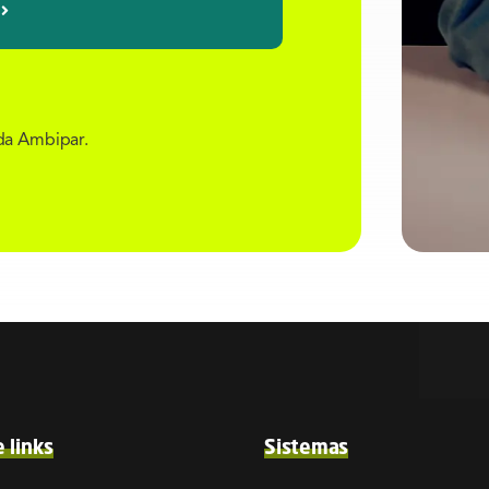
da Ambipar.
e links
Sistemas