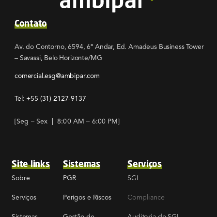
Contato
Av. do Contorno, 6594, 6º Andar, Ed. Amadeus Business Tower
– Savassi, Belo Horizonte/MG
comercial.esg@ambipar.com
Tel: +55
(31) 2127-9137
[Seg – Sex | 8:00 AM – 6:00 PM]
Site links
Sistemas
Serviços
SGI
Sobre
PGR
Compliance
Serviços
Perigos e Riscos
Auditoria de SGI
Sistemas
Gestão de