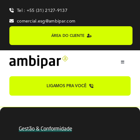
Skip
Tel : +55 (31) 2127-9137
to
content
comercial.esg@ambipar.com
ÁREA DO CLIENTE
Toggle
Navigation
Home
LIGAMOS PRA VOCÊ
Sobre
Sistemas
Gestão & Conformidade