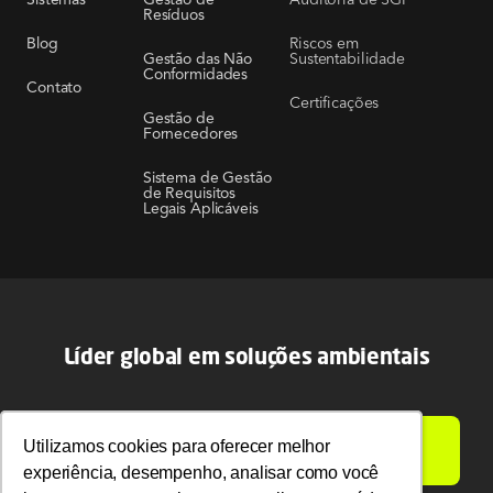
Resíduos
Riscos em
Blog
Sustentabilidade
Gestão das Não
Conformidades
Contato
Certificações
Gestão de
Fornecedores
Sistema de Gestão
de Requisitos
Legais Aplicáveis
Líder global em soluções ambientais
LIGAMOS PARA VOCÊ
Utilizamos cookies para oferecer melhor
Utilizamos cookies para oferecer melhor
experiência, desempenho, analisar como você
experiência, desempenho, analisar como você