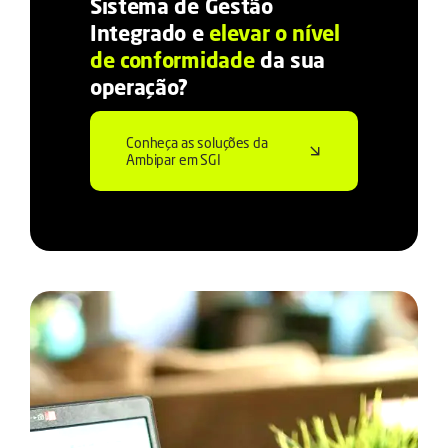
Sistema de Gestão
Integrado e
elevar o nível
de conformidade
da sua
operação?
Conheça as soluções da
Ambipar em SGI