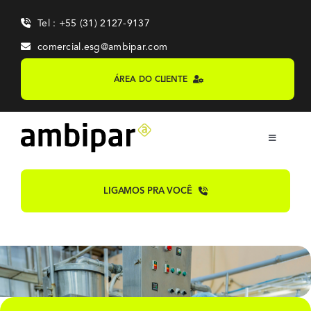
Skip
Tel : +55 (31) 2127-9137
to
content
comercial.esg@ambipar.com
ÁREA DO CLIENTE
Toggle
Navigation
Home
LIGAMOS PRA VOCÊ
Sobre
Sistemas