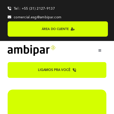
Skip
Tel : +55 (31) 2127-9137
to
content
comercial.esg@ambipar.com
ÁREA DO CLIENTE
Toggle
Navigation
Home
LIGAMOS PRA VOCÊ
Sobre
Sistemas