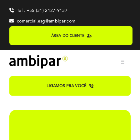
Skip
Tel : +55 (31) 2127-9137
to
content
comercial.esg@ambipar.com
ÁREA DO CLIENTE
Toggle
Navigation
Home
LIGAMOS PRA VOCÊ
Sobre
Sistemas