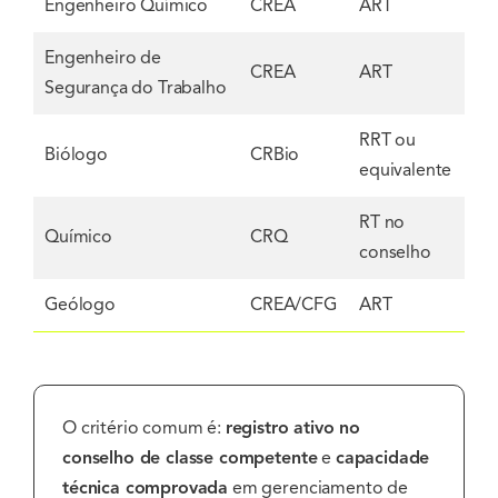
Engenheiro Químico
CREA
ART
Engenheiro de
CREA
ART
Segurança do Trabalho
RRT ou
Biólogo
CRBio
equivalente
RT no
Químico
CRQ
conselho
Geólogo
CREA/CFG
ART
O critério comum é:
registro ativo no
conselho de classe competente
e
capacidade
técnica comprovada
em gerenciamento de