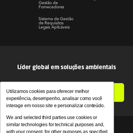
Gestão de
Fornecedores
Sistema de Gestão
de Requisitos
Legais Aplicáveis
Líder global em soluções ambientais
LIGAMOS PARA VOCÊ
Utilizamos cookies para oferecer melhor
Utilizamos cookies para oferecer melhor
experiência, desempenho, analisar como você
experiência, desempenho, analisar como você
interage em nosso site e personalizar conteúdo.
interage em nosso site e personalizar conteúdo.
We and selected third parties use cookies or
We and selected third parties use cookies or
similar technologies for technical purposes and,
similar technologies for technical purposes and,
with your consent, for other purposes as specified
with your consent, for other purposes as specified
© 2026 Ambipar. Todos os direitos reservados.