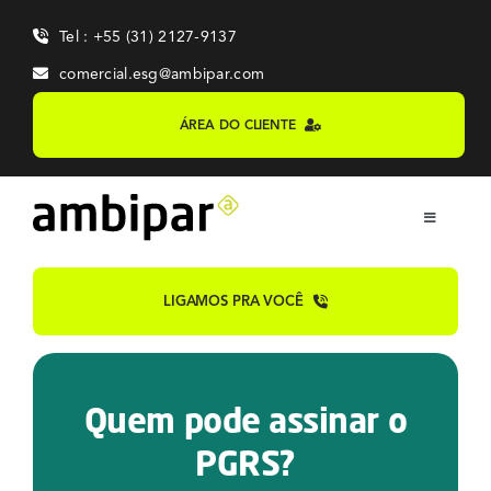
Skip
Tel : +55 (31) 2127-9137
to
content
comercial.esg@ambipar.com
ÁREA DO CLIENTE
Toggle
Navigation
Home
LIGAMOS PRA VOCÊ
Sobre
Quem pode assinar o
Sistemas
PGRS?