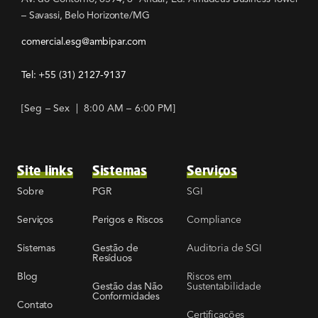
– Savassi, Belo Horizonte/MG
comercial.esg@ambipar.com
Tel: +55
(31) 2127-9137
[Seg – Sex | 8:00 AM – 6:00 PM]
Site links
Sistemas
Serviços
SGI
Sobre
PGR
Compliance
Serviços
Perigos e Riscos
Auditoria de SGI
Sistemas
Gestão de
Resíduos
Riscos em
Blog
Sustentabilidade
Gestão das Não
Conformidades
Contato
Certificações