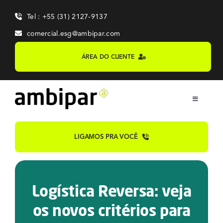
Skip
Tel : +55 (31) 2127-9137
to
content
comercial.esg@ambipar.com
ÁREA DO CLIENTE
Toggle
Navigation
Home
LIGAMOS PRA VOCÊ
Sobre
Logística Reversa: veja
Sistemas
os novos critérios para