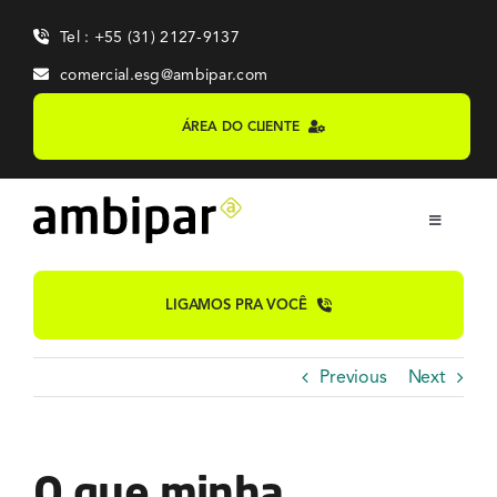
Skip
Tel : +55 (31) 2127-9137
to
content
comercial.esg@ambipar.com
ÁREA DO CLIENTE
Toggle
Navigation
Home
LIGAMOS PRA VOCÊ
Sobre
Previous
Next
Sistemas
O que minha