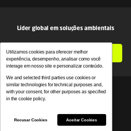
Líder global em soluções ambientais
Utilizamos cookies para oferecer melhor
Utilizamos cookies para oferecer melhor
LIGAMOS PARA VOCÊ
experiência, desempenho, analisar como você
experiência, desempenho, analisar como você
interage em nosso site e personalizar conteúdo.
interage em nosso site e personalizar conteúdo.
We and selected third parties use cookies or
We and selected third parties use cookies or
similar technologies for technical purposes and,
similar technologies for technical purposes and,
with your consent, for other purposes as specified
with your consent, for other purposes as specified
© 2026 Ambipar. Todos os direitos reservados.
in the cookie policy.
in the cookie policy.
Recusar Cookies
Recusar Cookies
Aceitar Cookies
Aceitar Cookies
Toggle
Navigation