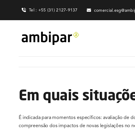
Skip
Tel : +55 (31) 2127-9137
comercial.esg@ambi
to
content
Em quais situaçõ
É indicada para momentos específicos: avaliação de 
compreensão dos impactos de novas legislações no n