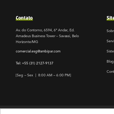
Contato
Sit
Av. do Contorno, 6594, 6º Andar, Ed.
Sob
Amadeus Business Tower – Savassi, Belo
Serv
Horizonte/MG
comercial.esg@ambipar.com
Sist
Blog
Tel: +55
(31) 2127-9137
Cont
[Seg – Sex | 8:00 AM – 6:00 PM]