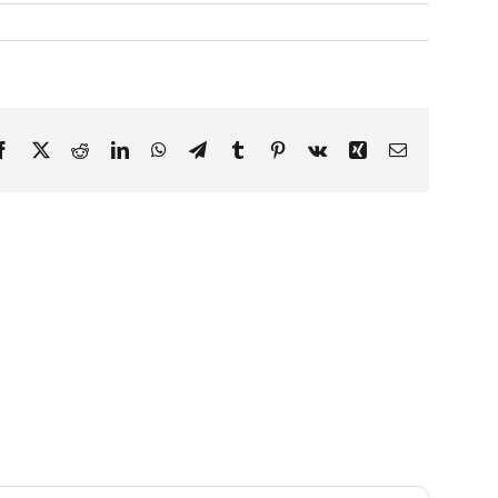
Facebook
X
Reddit
LinkedIn
WhatsApp
Telegram
Tumblr
Pinterest
Vk
Xing
Email