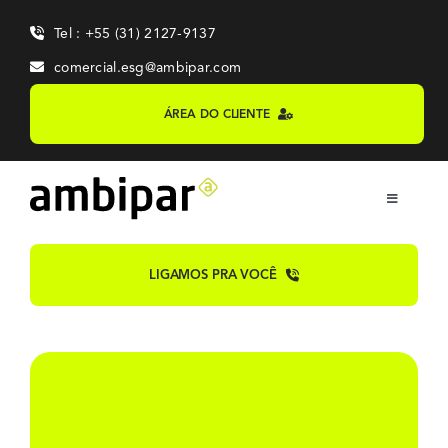
Skip
Tel : +55 (31) 2127-9137
to
content
comercial.esg@ambipar.com
ÁREA DO CLIENTE
Toggle
Navigation
Home
LIGAMOS PRA VOCÊ
Sobre
Sistemas