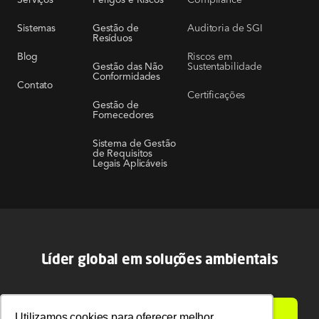
Auditoria de SGI
Sistemas
Gestão de
Resíduos
Riscos em
Blog
Sustentabilidade
Gestão das Não
Conformidades
Contato
Certificações
Gestão de
Fornecedores
Sistema de Gestão
de Requisitos
Legais Aplicáveis
Líder global em soluções ambientais
Utilizamos cookies para oferecer melhor
Utilizamos cookies para oferecer melhor