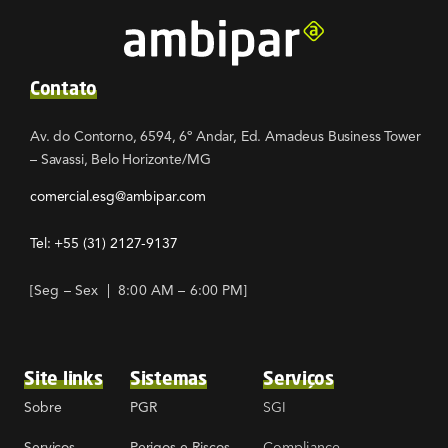
Contato
Av. do Contorno, 6594, 6º Andar, Ed. Amadeus Business Tower
– Savassi, Belo Horizonte/MG
comercial.esg@ambipar.com
Tel: +55
(31) 2127-9137
[Seg – Sex | 8:00 AM – 6:00 PM]
Site links
Sistemas
Serviços
SGI
Sobre
PGR
Compliance
Serviços
Perigos e Riscos