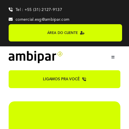
Skip
Tel : +55 (31) 2127-9137
to
content
comercial.esg@ambipar.com
ÁREA DO CLIENTE
Toggle
Navigation
Home
LIGAMOS PRA VOCÊ
Sobre
Sistemas