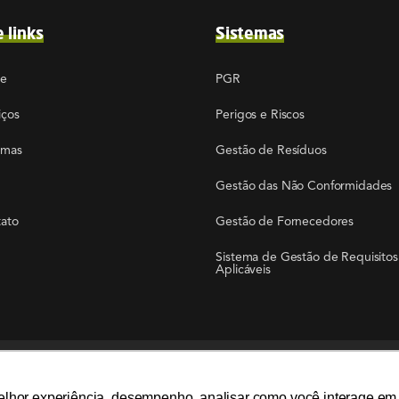
e links
Sistemas
re
PGR
iços
Perigos e Riscos
emas
Gestão de Resíduos
Gestão das Não Conformidades
ato
Gestão de Fornecedores
Sistema de Gestão de Requisitos
Aplicáveis
Líder global em soluções ambientais
elhor experiência, desempenho, analisar como você interage em 
elhor experiência, desempenho, analisar como você interage em 