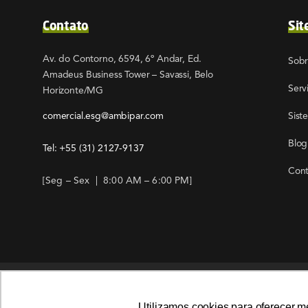
Contato
Sit
Av. do Contorno, 6594, 6º Andar, Ed.
Sob
Amadeus Business Tower – Savassi, Belo
Serv
Horizonte/MG
comercial.esg@ambipar.com
Sist
Blog
Tel: +55
(31) 2127-9137
Cont
[Seg – Sex | 8:00 AM – 6:00 PM]
Utilizamos cookies para oferecer m
Utilizamos cookies para oferecer m