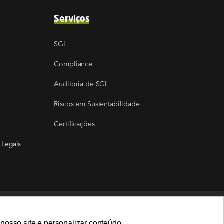
Serviços
SGI
Compliance
Auditoria de SGI
Riscos em Sustentabilidade
Certificações
 Legais
LIGAMOS PARA VOCÊ
nosso site e personalizar conteúdo.
nosso site e personalizar conteúdo.