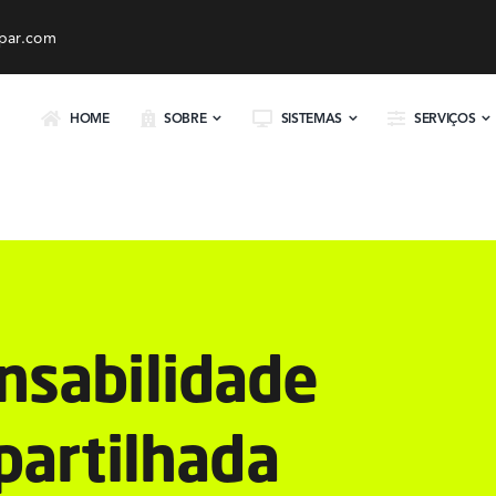
par.com
HOME
SOBRE
SISTEMAS
SERVIÇOS
nsabilidade
artilhada