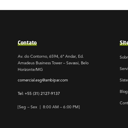
Contato
Sit
Av. do Contorno, 6594, 6º Andar, Ed.
Sob
Amadeus Business Tower – Savassi, Belo
Serv
Horizonte/MG
comercial.esg@ambipar.com
Sist
Blog
Tel: +55
(31) 2127-9137
Cont
[Seg – Sex | 8:00 AM – 6:00 PM]