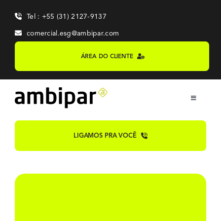
Skip
Tel : +55 (31) 2127-9137
to
content
comercial.esg@ambipar.com
ÁREA DO CLIENTE
Toggle
Navigation
Home
LIGAMOS PRA VOCÊ
Sobre
Sistemas