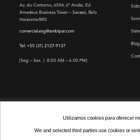
Av. do Contorno, 6594, 6º Andar, Ed.
Sob
Amadeus Business Tower – Savassi, Belo
Serv
Horizonte/MG
comercial.esg@ambipar.com
Sist
Blog
Tel: +55
(31) 2127-9137
Cont
[Seg – Sex | 8:00 AM – 6:00 PM]
Utilizamos cookies para oferecer m
Utilizamos cookies para oferecer m
We and selected third parties use cookies or simi
We and selected third parties use cookies or simi