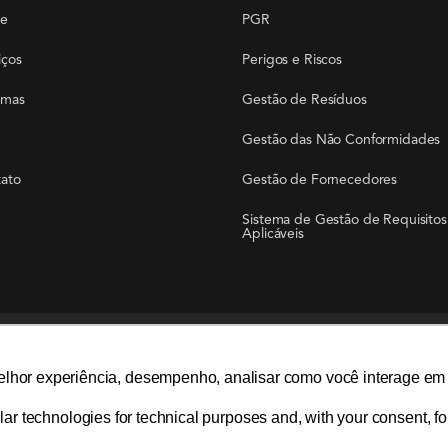
re
PGR
iços
Perigos e Riscos
emas
Gestão de Resíduos
Gestão das Não Conformidades
ato
Gestão de Fornecedores
Sistema de Gestão de Requisitos
Aplicáveis
Líder global em soluções ambientais
elhor experiência, desempenho, analisar como você interage em 
elhor experiência, desempenho, analisar como você interage em 
lar technologies for technical purposes and, with your consent, for
lar technologies for technical purposes and, with your consent, for