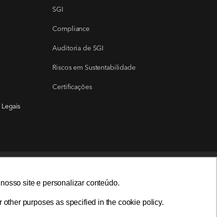
SGI
Compliance
Auditoria de SGI
Riscos em Sustentabilidade
Certificações
 Legais
LIGAMOS PARA VOCÊ
nosso site e personalizar conteúdo.
nosso site e personalizar conteúdo.
 other purposes as specified in the cookie policy.
 other purposes as specified in the cookie policy.