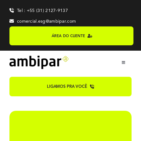
Skip
Tel : +55 (31) 2127-9137
to
content
comercial.esg@ambipar.com
ÁREA DO CLIENTE
Toggle
Navigation
Home
LIGAMOS PRA VOCÊ
Sobre
Sistemas