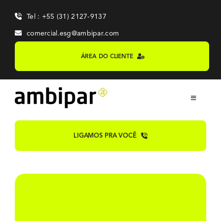
Skip
Tel : +55 (31) 2127-9137
to
content
comercial.esg@ambipar.com
ÁREA DO CLIENTE
Toggle
Navigation
Home
LIGAMOS PRA VOCÊ
Sobre
Sistemas