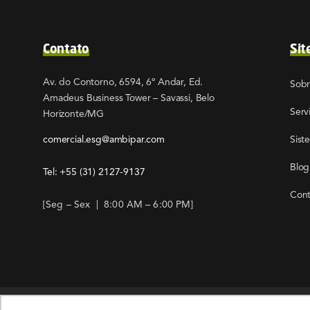
Contato
Sit
Av. do Contorno, 6594, 6º Andar, Ed.
Sob
Amadeus Business Tower – Savassi, Belo
Serv
Horizonte/MG
comercial.esg@ambipar.com
Sist
Blog
Tel: +55
(31) 2127-9137
Cont
[Seg – Sex | 8:00 AM – 6:00 PM]