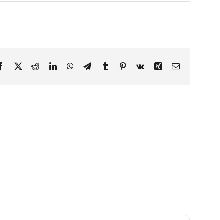
Facebook
X
Reddit
LinkedIn
WhatsApp
Telegram
Tumblr
Pinterest
Vk
Xing
Email