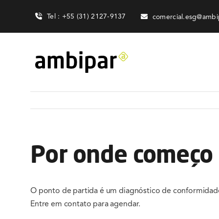
Skip
Tel : +55 (31) 2127-9137
comercial.esg@ambi
to
content
Por onde começo 
O ponto de partida é um diagnóstico de conformidade,
Entre em contato para agendar.