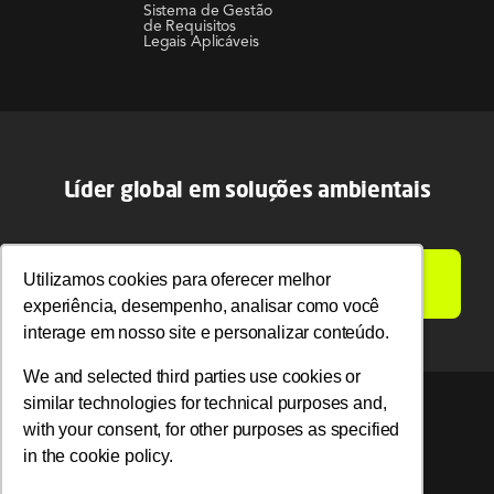
Sistema de Gestão
de Requisitos
Legais Aplicáveis
Líder global em soluções ambientais
Utilizamos cookies para oferecer melhor
Utilizamos cookies para oferecer melhor
LIGAMOS PARA VOCÊ
experiência, desempenho, analisar como você
experiência, desempenho, analisar como você
interage em nosso site e personalizar conteúdo.
interage em nosso site e personalizar conteúdo.
We and selected third parties use cookies or
We and selected third parties use cookies or
similar technologies for technical purposes and,
similar technologies for technical purposes and,
with your consent, for other purposes as specified
with your consent, for other purposes as specified
© 2026 Ambipar. Todos os direitos reservados.
in the cookie policy.
in the cookie policy.