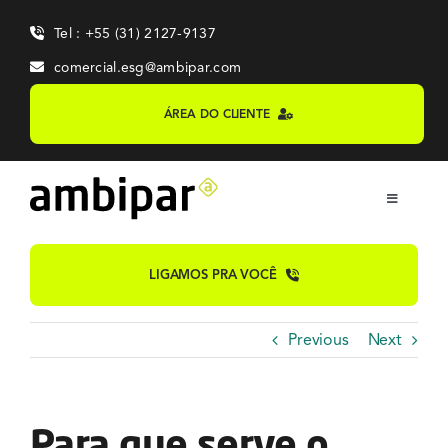
Skip
Tel : +55 (31) 2127-9137
to
content
comercial.esg@ambipar.com
ÁREA DO CLIENTE
Toggle
Navigation
Home
LIGAMOS PRA VOCÊ
Sobre
Previous
Next
Sistemas
Para que serve o