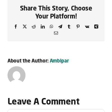
Share This Story, Choose
Your Platform!
Facebook
X
Reddit
LinkedIn
WhatsApp
Telegram
Tumblr
Pinterest
Vk
Xing
Email
About the Author:
Ambipar
Leave A Comment