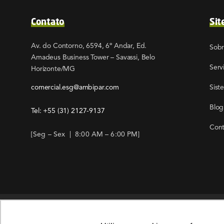
Contato
Sit
Av. do Contorno, 6594, 6º Andar, Ed.
Sob
Amadeus Business Tower – Savassi, Belo
Serv
Horizonte/MG
comercial.esg@ambipar.com
Sist
Blog
Tel: +55
(31) 2127-9137
Cont
[Seg – Sex | 8:00 AM – 6:00 PM]