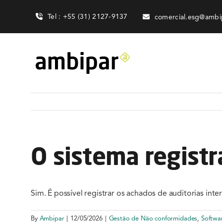
Skip
Tel : +55 (31) 2127-9137
comercial.esg@ambi
to
content
O sistema registr
Sim. É possível registrar os achados de auditorias in
By
Ambipar
|
12/05/2026
|
Gestão de Não conformidades
,
Softwa