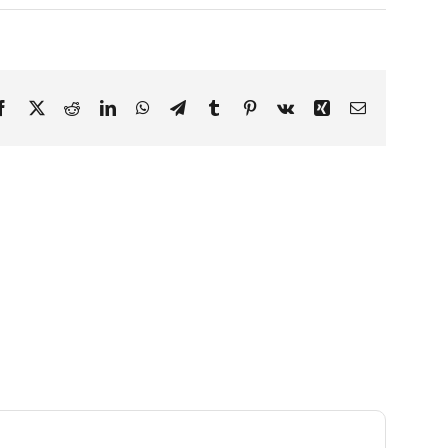
Facebook
X
Reddit
LinkedIn
WhatsApp
Telegram
Tumblr
Pinterest
Vk
Xing
Email