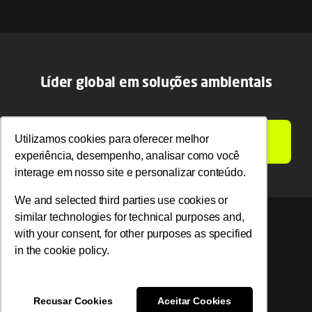
Líder global em soluções ambientais
Utilizamos cookies para oferecer melhor
Utilizamos cookies para oferecer melhor
LIGAMOS PARA VOCÊ
experiência, desempenho, analisar como você
experiência, desempenho, analisar como você
interage em nosso site e personalizar conteúdo.
interage em nosso site e personalizar conteúdo.
We and selected third parties use cookies or
We and selected third parties use cookies or
similar technologies for technical purposes and,
similar technologies for technical purposes and,
with your consent, for other purposes as specified
with your consent, for other purposes as specified
© 2026 Ambipar. Todos os direitos reservados.
in the cookie policy.
in the cookie policy.
Recusar Cookies
Recusar Cookies
Aceitar Cookies
Aceitar Cookies
Toggle