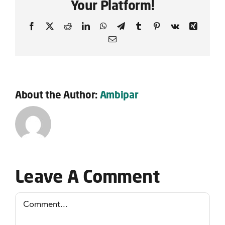
Your Platform!
Facebook
X
Reddit
LinkedIn
WhatsApp
Telegram
Tumblr
Pinterest
Vk
Xing
Email
About the Author:
Ambipar
Leave A Comment
Comment