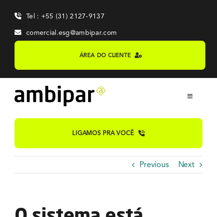
Skip
Tel : +55 (31) 2127-9137
to
content
comercial.esg@ambipar.com
ÁREA DO CLIENTE
Toggle
Navigation
Home
LIGAMOS PRA VOCÊ
Sobre
Previous
Next
Sistemas
O sistema está