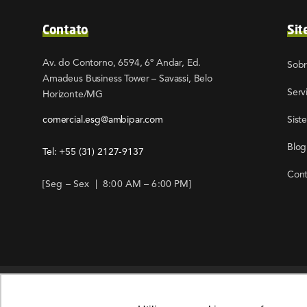
Contato
Sit
Av. do Contorno, 6594, 6º Andar, Ed.
Sob
Amadeus Business Tower – Savassi, Belo
Serv
Horizonte/MG
comercial.esg@ambipar.com
Sist
Blog
Tel: +55
(31) 2127-9137
Cont
[Seg – Sex | 8:00 AM – 6:00 PM]