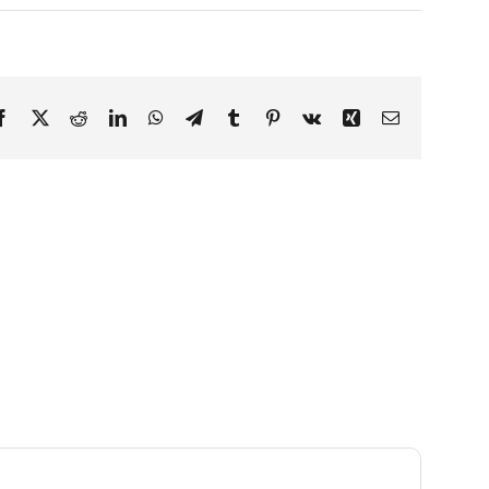
Facebook
X
Reddit
LinkedIn
WhatsApp
Telegram
Tumblr
Pinterest
Vk
Xing
Email