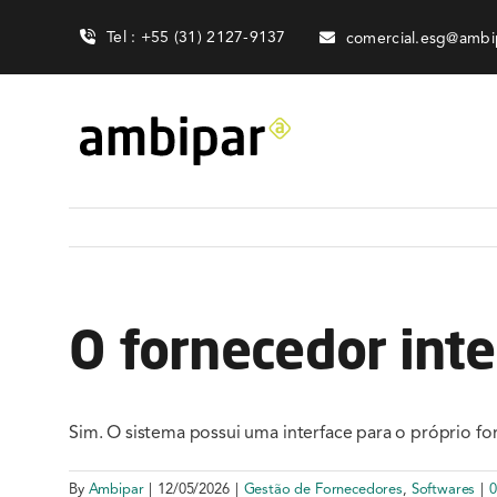
Skip
Tel : +55 (31) 2127-9137
comercial.esg@ambi
to
content
O fornecedor int
Sim. O sistema possui uma interface para o próprio fo
By
Ambipar
|
12/05/2026
|
Gestão de Fornecedores
,
Softwares
|