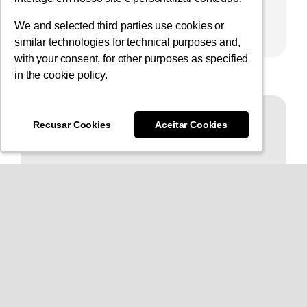
Leia Mais
We and selected third parties use cookies or
We and selected third parties use cookies or
similar technologies for technical purposes and,
similar technologies for technical purposes and,
with your consent, for other purposes as specified
with your consent, for other purposes as specified
in the cookie policy.
in the cookie policy.
Recusar Cookies
Recusar Cookies
Aceitar Cookies
Aceitar Cookies