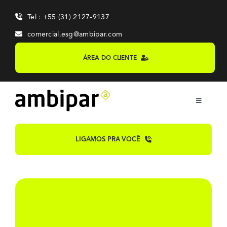
Skip
Tel : +55 (31) 2127-9137
to
content
comercial.esg@ambipar.com
ÁREA DO CLIENTE
Toggle
Navigation
Home
LIGAMOS PRA VOCÊ
Sobre
Sistemas