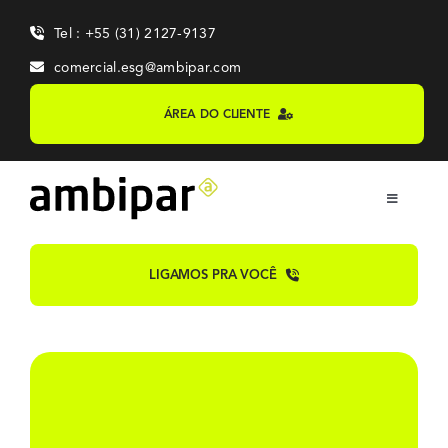
Skip
Tel : +55 (31) 2127-9137
to
content
comercial.esg@ambipar.com
ÁREA DO CLIENTE
Toggle
Navigation
Home
LIGAMOS PRA VOCÊ
Sobre
Sistemas