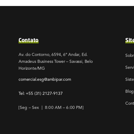
Contato
Sit
Av. do Contorno, 6594, 6º Andar, Ed.
Sob
Amadeus Business Tower – Savassi, Belo
Serv
Horizonte/MG
comercial.esg@ambipar.com
Sist
Blog
Tel: +55
(31) 2127-9137
Cont
[Seg – Sex | 8:00 AM – 6:00 PM]