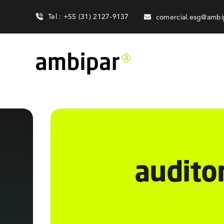
Skip
Tel : +55 (31) 2127-9137
comercial.esg@ambi
to
content
audito