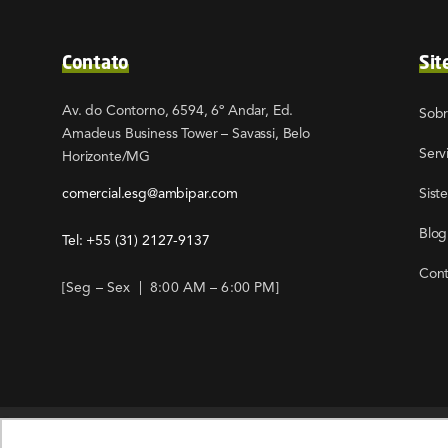
Contato
Sit
Av. do Contorno, 6594, 6º Andar, Ed.
Sob
Amadeus Business Tower – Savassi, Belo
Serv
Horizonte/MG
comercial.esg@ambipar.com
Sist
Blog
Tel: +55
(31) 2127-9137
Cont
[Seg – Sex | 8:00 AM – 6:00 PM]