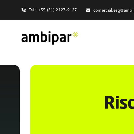
Skip
Tel : +55 (31) 2127-9137
comercial.esg@ambi
to
content
Risc