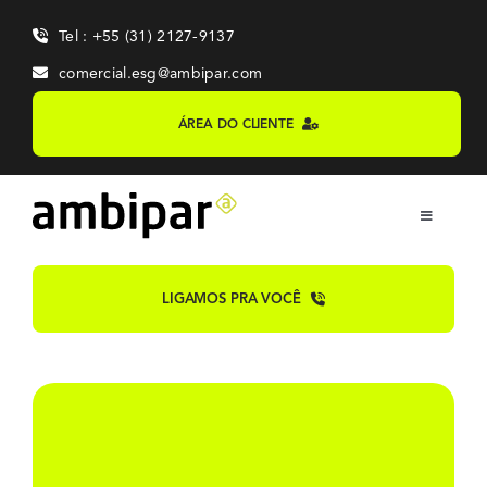
Skip
Tel : +55 (31) 2127-9137
to
content
comercial.esg@ambipar.com
ÁREA DO CLIENTE
Toggle
Navigation
Home
LIGAMOS PRA VOCÊ
Sobre
Sistemas