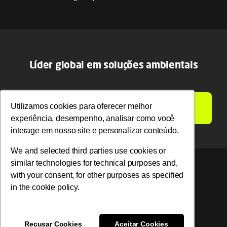
Líder global em soluções ambientais
LIGAMOS PARA VOCÊ
Utilizamos cookies para oferecer melhor
Utilizamos cookies para oferecer melhor
experiência, desempenho, analisar como você
experiência, desempenho, analisar como você
interage em nosso site e personalizar conteúdo.
interage em nosso site e personalizar conteúdo.
We and selected third parties use cookies or
We and selected third parties use cookies or
similar technologies for technical purposes and,
similar technologies for technical purposes and,
with your consent, for other purposes as specified
with your consent, for other purposes as specified
© 2026 Ambipar. Todos os direitos reservados.
in the cookie policy.
in the cookie policy.
Recusar Cookies
Recusar Cookies
Aceitar Cookies
Aceitar Cookies